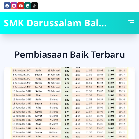
Skip to Content
SMK Darussalam Balapulang
Pembiasaan Baik Terbaru