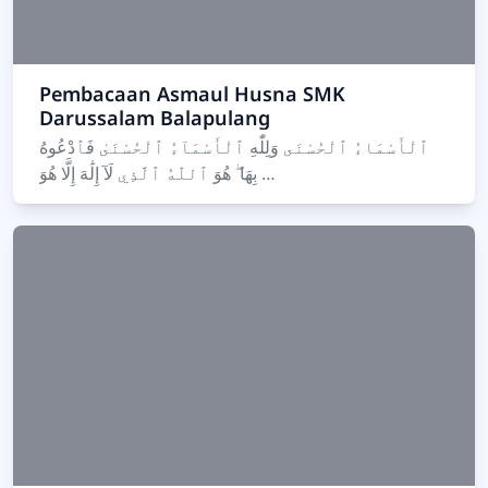
Pembacaan Asmaul Husna SMK
Darussalam Balapulang
ٱلْأَسْمَاءُ ٱلْحُسْنَى وَلِلّٰهِ ٱلْأَسْمَآءُ ٱلْحُسْنَىٰ فَٱدْعُوهُ
بِهَا ۖ هُوَ ٱللّٰهُ ٱلَّذِي لَآ إِلَٰهَ إِلَّا هُوَ …