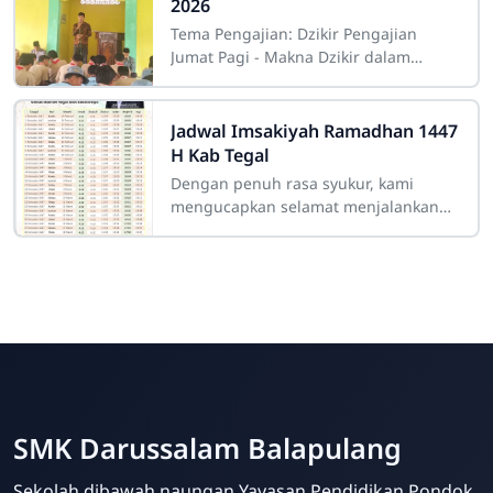
2026
Tema Pengajian: Dzikir Pengajian
Jumat Pagi - Makna Dzikir dalam
Kehidupan Pengajian
Jadwal Imsakiyah Ramadhan 1447
H Kab Tegal
Dengan penuh rasa syukur, kami
mengucapkan selamat menjalankan
ibadah puasa Ramadhan 1447 Hijriyah
kepada seluruh siswa, dewan guru,
tenaga
SMK Darussalam
Balapulang
Online
SMK Darussalam Balapulang
Sekolah dibawah naungan Yayasan Pendidikan Pondok