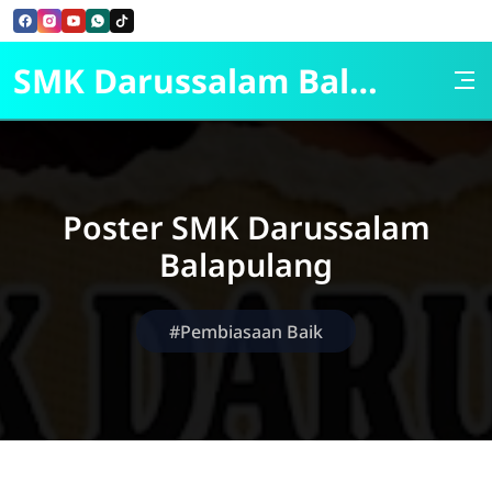
Skip to Content
SMK Darussalam Balapulang
Poster SMK Darussalam
Balapulang
#Pembiasaan Baik