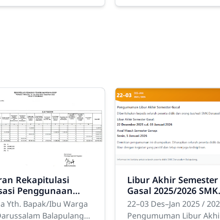
ound:#ffffff; color:#333;
serif; line-height:1.8; font
:0; } .container{ max-
size:17px; color:#333; } .b
:900px; margin:40px
sekolah p{ margin-
bottom:18px;
an Rekapitulasi
Libur Akhir Semester
isasi Penggunaan
Gasal 2025/2026 SMK
 Bantuan
Darussalam Balapul
a Yth. Bapak/Ibu Warga
22–03 Des–Jan 2025 / 20
asional Satuan
arussalam Balapulang
Pengumuman Libur Akhi