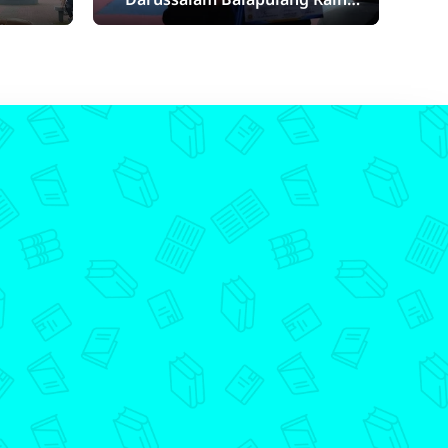
Juara 2 Pekalongan Pencak Silat
Open Championship se – Jawa
Bali