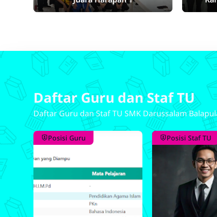
Pramu
Daftar Guru dan Staf TU
Daftar Guru dan Staf TU SMK Darussalam Balapu
Posisi Guru
Posisi Staf TU