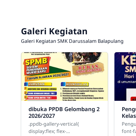
Galeri Kegiatan
Galeri Kegiatan SMK Darussalam Balapulang
dibuka PPDB Gelombang 2
Peng
2026/2027
Kela
Bala
.ppdb-gallery-vertical{
Pengu
2025
display:flex; flex-
font-f