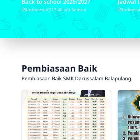
Back to school 2026/2027
Jadwal
1447 H 
Indonesia
17.40 s/d Selesai
Indones
Pembiasaan Baik
Pembiasaan Baik SMK Darussalam Balapulang