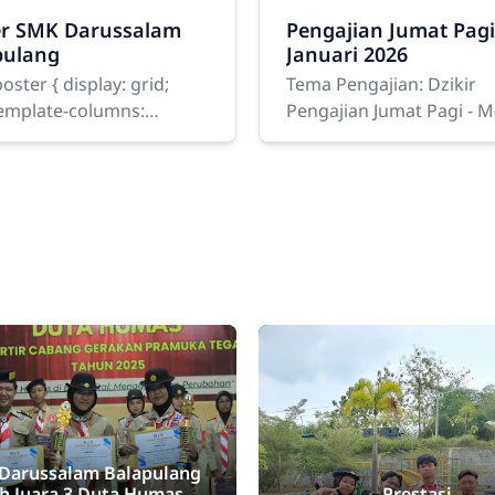
er SMK Darussalam
Pengajian Jumat Pagi
pulang
Januari 2026
poster { display: grid;
Tema Pengajian: Dzikir
template-columns:
Pengajian Jumat Pagi - 
(2, 1fr); gap: 20px;
Dzikir dalam Kehidupan
: 20px 0; } .poster-box {
Pengajian Jumat pagi
: 4px solid #2e7d32;
dilaksanakan dengan p
ng:
kekhusyukan di SMK
Darussalam Balapulang
ih Juara 3 Duta Humas
Prestasi