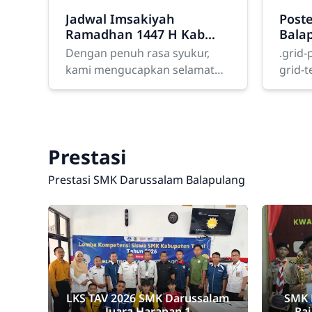
Jadwal Imsakiyah
Post
Ramadhan 1447 H Kab
Bala
Tegal
Dengan penuh rasa syukur,
.grid-
kami mengucapkan selamat
grid-
menjalankan ibadah puasa
repeat
Ramadhan 1447 Hijriyah
margin
kepada seluruh siswa, dewan
border
guru, tenaga
paddi
Prestasi
Prestasi SMK Darussalam Balapulang
LKS TAV 2026 SMK Darussalam
SMK 
Juara Harapan 1
Ra