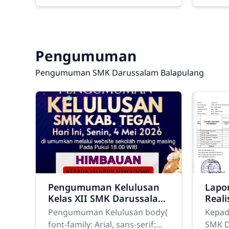
direction:column; gap:32px;
backgr
margin:25px 0; } .ppdb-item{
margin
position:relative;
width
overflow:hidden;
auto;
Pengumuman
Pengumuman SMK Darussalam Balapulang
Pengumuman Kelulusan
Lapor
Kelas XII SMK Darussalam
Real
Balapulang Tahun
Dana
Pengumuman Kelulusan body{
Kepad
2025/2026
Oper
font-family: Arial, sans-serif;
SMK D