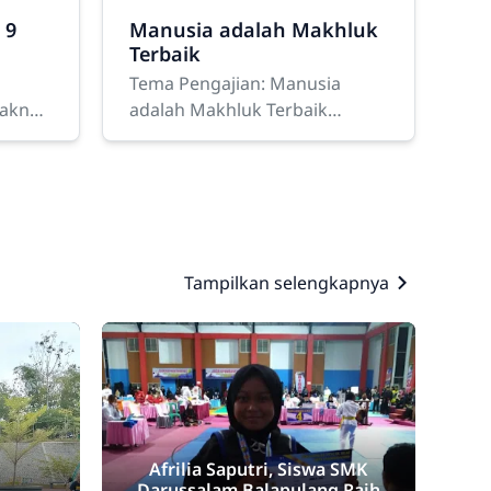
 9
Manusia adalah Makhluk
Terbaik
Tema Pengajian: Manusia
Makna
adalah Makhluk Terbaik
Pengajian Jumat — Manusia
adalah Makhluk Terbaik
enuh
Kegiatan diawali dengan
pembacaan Asmaul Husna,
Tampilkan selengkapnya
Afrilia Saputri, Siswa SMK
Darussalam Balapulang Raih