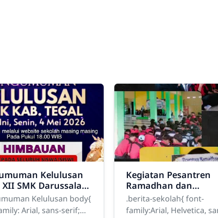
umuman Kelulusan
Kegiatan Pesantren
s XII SMK Darussalam
Ramadhan dan
pulang Tahun
Peringatan Nuzulul
muman Kelulusan body{
.berita-sekolah{ font-
/2026
Qur’an SMK Darussa
amily: Arial, sans-serif;
family:Arial, Helvetica, sa
Balapulang Tahun 14