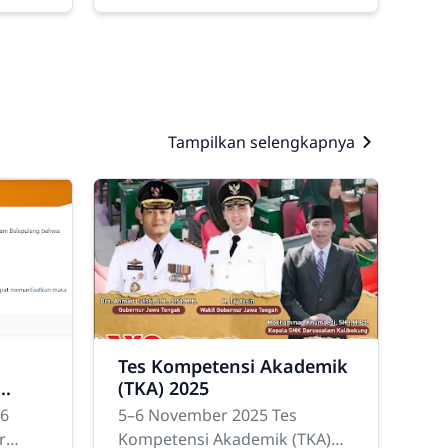
-
menjalankan ibadah puasa
erita-
Ramadhan 1447 Hijriyah
kepada seluruh siswa, dewan
guru, tenaga
Tampilkan selengkapnya
Tes Kompetensi Akademik
(TKA) 2025
ang
26
5–6 November 2025 Tes
r
Kompetensi Akademik (TKA)