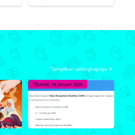
ahukan
2025 Waktu: 07.00 – 16.30 WIB
didik
(dibagi menjadi 3 sesi) Tempat:
Lab TKJ dan Lab AK SMK
Darussalam
Tampilkan selengkapnya
Jumat, 16 Januari 2026