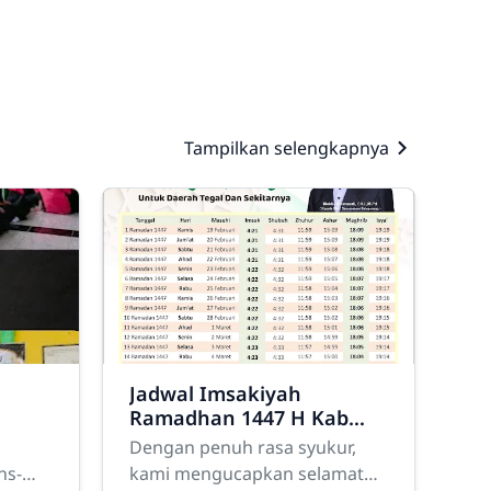
Tampilkan selengkapnya
Jadwal Imsakiyah
Ramadhan 1447 H Kab
Tegal
Dengan penuh rasa syukur,
lam
ns-
kami mengucapkan selamat
47 H