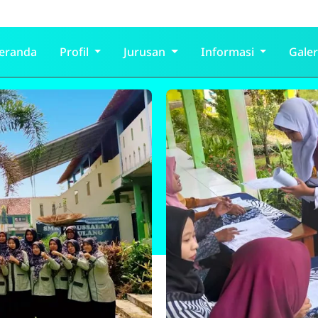
eranda
Profil
Jurusan
Informasi
Galer