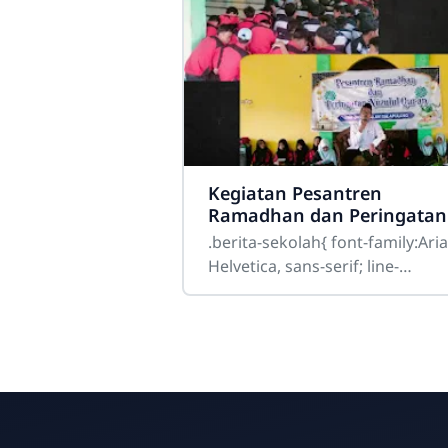
Kegiatan Pesantren
Ramadhan dan Peringatan
Nuzulul Qur’an SMK
.berita-sekolah{ font-family:Aria
Darussalam Balapulang
Helvetica, sans-serif; line-
Tahun 1447 H
height:1.8; font-size:17px;
color:#333; } .berita-sekolah