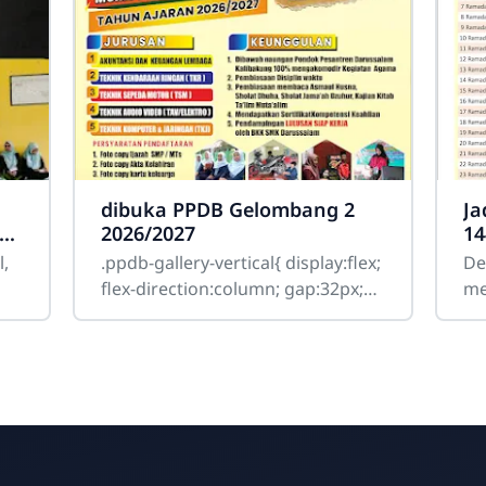
dibuka PPDB Gelombang 2
Ja
2026/2027
14
l,
.ppdb-gallery-vertical{ display:flex;
De
flex-direction:column; gap:32px;
me
margin:25px 0; } .ppdb-item{
me
position:relative; overflow:hidden;
Ram
se
te