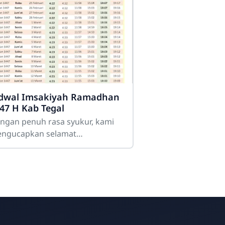
SMK Darussalam Balapulang
dwal Imsakiyah Ramadhan
Online
47 H Kab Tegal
ngan penuh rasa syukur, kami
ngucapkan selamat
njalankan ibadah puasa
adhan 1447 Hijriyah kepada
luruh siswa, dewan guru,
naga