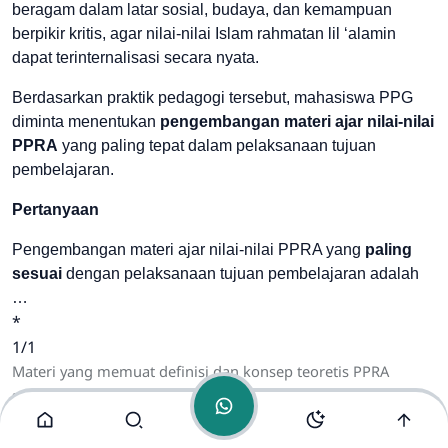
beragam dalam latar sosial, budaya, dan kemampuan
berpikir kritis, agar nilai-nilai Islam rahmatan lil ‘alamin
dapat terinternalisasi secara nyata.
Berdasarkan praktik pedagogi tersebut, mahasiswa PPG
diminta menentukan
pengembangan materi ajar nilai-nilai
PPRA
yang paling tepat dalam pelaksanaan tujuan
SMK Darussalam
pembelajaran.
Balapulang
Online
Pertanyaan
Pengembangan materi ajar nilai-nilai PPRA yang
paling
sesuai
dengan pelaksanaan tujuan pembelajaran adalah
…
*
1/1
Materi yang memuat definisi dan konsep teoretis PPRA
secara sistematis.
Materi yang mengaitkan nilai moderasi, toleransi, dan
keadilan Islam melalui studi kasus kontekstual sesuai