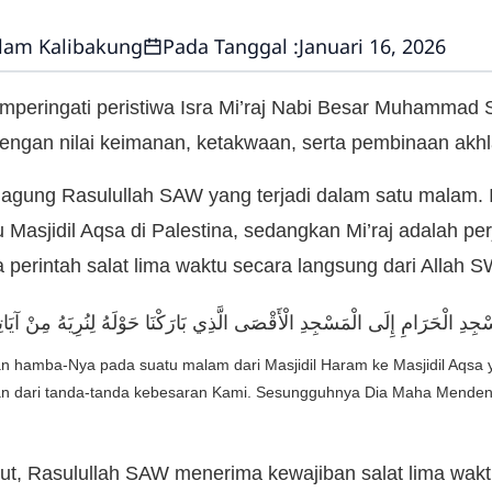
lam Kalibakung
Pada Tanggal :
Januari 16, 2026
peringati peristiwa Isra Mi’raj Nabi Besar Muhamma
dengan nilai keimanan, ketakwaan, serta pembinaan akhl
 agung Rasulullah SAW yang terjadi dalam satu malam. I
 Masjidil Aqsa di Palestina, sedangkan Mi’raj adalah p
perintah salat lima waktu secara langsung dari Allah S
جِدِ الْحَرَامِ إِلَى الْمَسْجِدِ الْأَقْصَى الَّذِي بَارَكْنَا حَوْلَهُ لِنُرِيَهُ مِنْ آيَاتِنَا
n hamba-Nya pada suatu malam dari Masjidil Haram ke Masjidil Aqsa y
an dari tanda-tanda kebesaran Kami. Sesungguhnya Dia Maha Mendeng
ebut, Rasulullah SAW menerima kewajiban salat lima wak