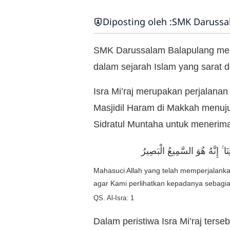
Diposting oleh :
SMK Darussa
SMK Darussalam Balapulang mem
dalam sejarah Islam yang sarat 
Isra Mi’raj merupakan perjalanan
Masjidil Haram di Makkah menuju
Sidratul Muntaha untuk menerima 
 ۚ إِنَّهُ هُوَ السَّمِيعُ الْبَصِيرُ
Mahasuci Allah yang telah memperjalanka
agar Kami perlihatkan kepadanya sebagi
QS. Al-Isra: 1
Dalam peristiwa Isra Mi’raj ters