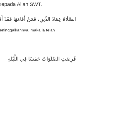
 kepada Allah SWT.
الصَّلَاةُ عِمَادُ الدِّينِ، فَمَنْ أَقَامَهَا فَقَدْ أَق
eninggalkannya, maka ia telah
فُرِضَتِ الصَّلَوَاتُ خَمْسًا فِي اللَّيْلَةِ