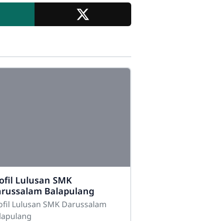
SMK Darussalam Balapulang
ofil Lulusan SMK
Online
russalam Balapulang
ofil Lulusan SMK Darussalam
lapulang