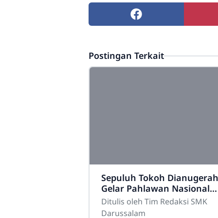
Postingan Terkait
Sepuluh Tokoh Dianugerah
Gelar Pahlawan Nasional
2025 oleh Presiden Prabow
Ditulis oleh Tim Redaksi SMK
Darussalam