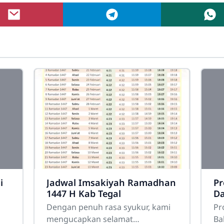
i
Jadwal Imsakiyah Ramadhan
Pr
1447 H Kab Tegal
Da
o
Dengan penuh rasa syukur, kami
Pr
mengucapkan selamat
Ba