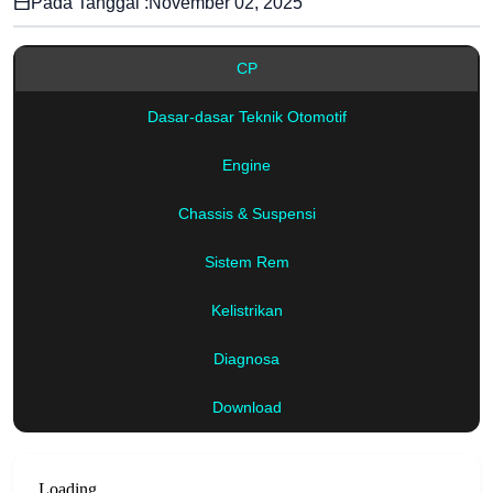
Pada Tanggal :
November 02, 2025
CP
Dasar-dasar Teknik Otomotif
Engine
Chassis & Suspensi
Sistem Rem
Kelistrikan
Diagnosa
Download