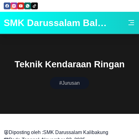
Skip to Content
SMK Darussalam Balapulang
Teknik Kendaraan Ringan
#Jurusan
Diposting oleh :
SMK Darussalam Kalibakung