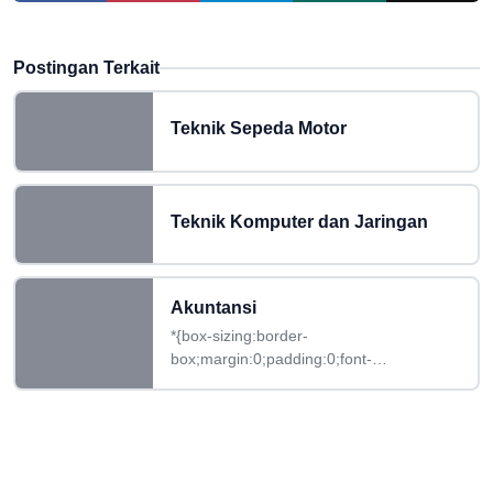
Postingan Terkait
Teknik Sepeda Motor
Teknik Komputer dan Jaringan
Akuntansi
*{box-sizing:border-
box;margin:0;padding:0;font-
family:Poppins,sans-serif}