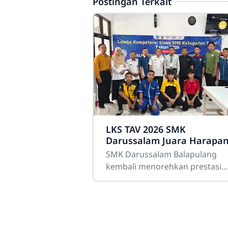
Postingan Terkait
LKS TAV 2026 SMK
Darussalam Juara Harapan
SMK Darussalam Balapulang
kembali menorehkan prestasi
membanggakan dalam ajang
Lomba Kompetensi Siswa (LKS)
Teknik Audio Video Tingkat
Kabupaten