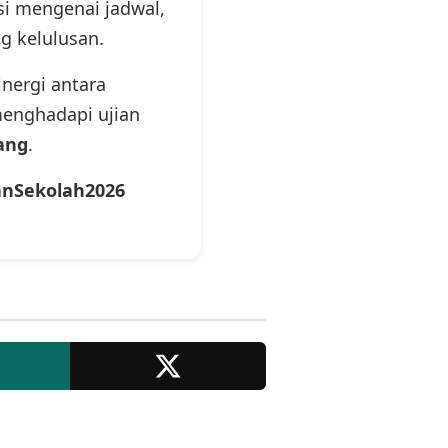
si mengenai jadwal,
g kelulusan.
nergi antara
menghadapi ujian
ang
.
anSekolah2026