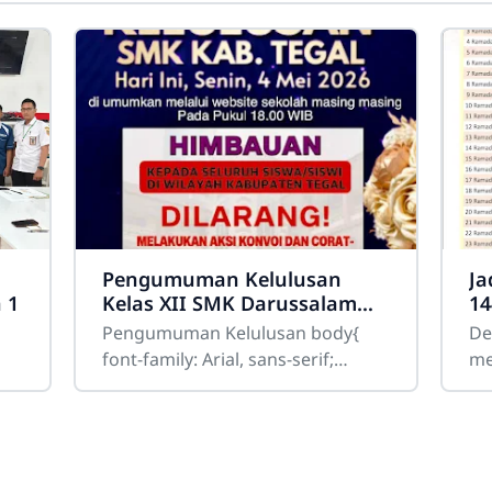
Pengumuman Kelulusan
Ja
 1
Kelas XII SMK Darussalam
14
Balapulang Tahun 2025/2026
Pengumuman Kelulusan body{
De
font-family: Arial, sans-serif;
me
background:#ffffff; color:#333;
me
Ram
se
te