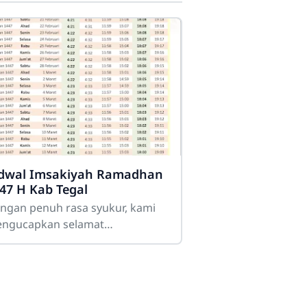
SMK Darussalam Balapulang
dwal Imsakiyah Ramadhan
Online
47 H Kab Tegal
ngan penuh rasa syukur, kami
ngucapkan selamat
njalankan ibadah puasa
adhan 1447 Hijriyah kepada
luruh siswa, dewan guru,
naga