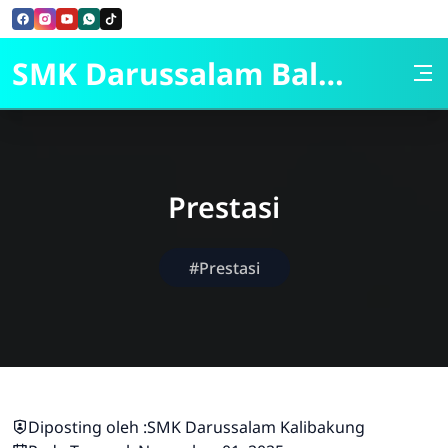
Skip to Content
SMK Darussalam Balapulang
Prestasi
#Prestasi
Diposting oleh :
SMK Darussalam Kalibakung