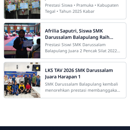
Kabupaten Tegal 2025
Prestasi Siswa • Pramuka • Kabupaten
Tegal • Tahun 2025 Kabar
Afrilia Saputri, Siswa SMK
Darussalam Balapulang Raih
Juara 2 Pekalongan Pencak Silat
Prestasi Siswi SMK Darussalam
Open Championship se – Jawa
Balapulang Juara 2 Pencak Silat 2022
Bali
Balapulang, 6 Februari 2022 –
LKS TAV 2026 SMK Darussalam
Juara Harapan 1
SMK Darussalam Balapulang kembali
menorehkan prestasi membanggakan
dalam ajang Lomba Kompetensi Siswa
(LKS) Teknik Audio Video Tingkat
Kabupaten
SMK Darussalam