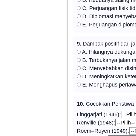
B. Keduanya saling 
C. Perjuangan fisik ti
D. Diplomasi menyeba
E. Perjuangan diploma
9.
Dampak positif dari 
A. Hilangnya dukungan
B. Terbukanya jalan 
C. Menyebabkan disint
D. Meningkatkan kete
E. Menghapus perlawa
10.
Cocokkan Peristiwa (
Linggarjati (1946):
Renville (1948):
Roem–Royen (1949):