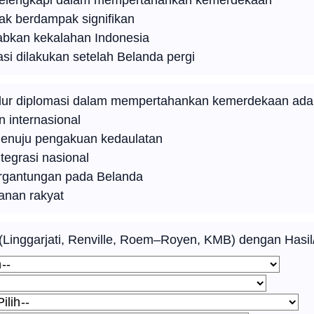
melengkapi dalam mempertahankan kemerdekaan
dak berdampak signifikan
bkan kekalahan Indonesia
si dilakukan setelah Belanda pergi
jalur diplomasi dalam mempertahankan kemerdekaan ad
 internasional
menuju pengakuan kedaulatan
egrasi nasional
rgantungan pada Belanda
nan rakyat
Linggarjati, Renville, Roem–Royen, KMB) dengan Hasil/