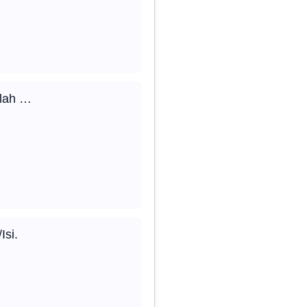
alah …
Isi.