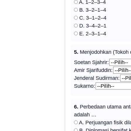
A. 1–2–3–4
B. 3–2–1–4
C. 3–1–2–4
D. 3–4–2–1
E. 2–3–1–4
5.
Menjodohkan (Tokoh da
Soetan Sjahrir:
Amir Sjarifuddin:
Jenderal Sudirman:
Sukarno:
6.
Perbedaan utama antar
adalah …
A. Perjuangan fisik di
B. Diplomasi bersifat k