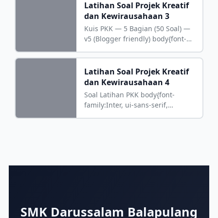
Latihan Soal Projek Kreatif
dan Kewirausahaan 3
Kuis PKK — 5 Bagian (50 Soal) —
v5 (Blogger friendly) body{font-
family:"Segoe
Latihan Soal Projek Kreatif
dan Kewirausahaan 4
Soal Latihan PKK body{font-
family:Inter, ui-sans-serif,
system-ui, -apple-system, 'Segoe
UI', Roboto, 'Helvetica
SMK Darussalam
SMK Darussalam Balapulang
Balapulang