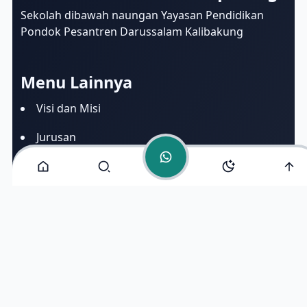
Online
Sekolah dibawah naungan Yayasan Pendidikan
Pondok Pesantren Darussalam Kalibakung
Menu Lainnya
Visi dan Misi
Jurusan
Ekstrakurikuler
Fasilitas
Alamat Kami
Jl. Raya Kalibakung, Kec. Balapulang, Kab. Tegal