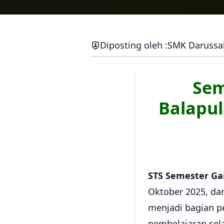
Diposting oleh :
SMK Darussa
Sem
Balapul
STS Semester Ga
Oktober 2025, dan
menjadi bagian pe
pembelajaran sel