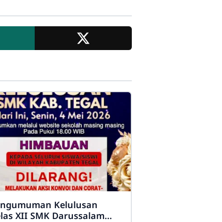
SMK Darussalam Balapulang
engumuman Kelulusan
Online
las XII SMK Darussalam