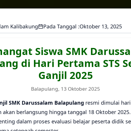
lam Kalibakung
Pada Tanggal :
Oktober 13, 2025
angat Siswa SMK Daruss
ang di Hari Pertama STS 
Ganjil 2025
Balapulang, 13 Oktober 2025
njil SMK Darussalam Balapulang
resmi dimulai hari 
 akan berlangsung hingga tanggal 18 Oktober 2025. 
nting dalam proses evaluasi belajar peserta didik s
ama setengah semester.