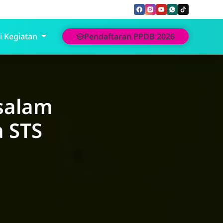
i Kegiatan
Pendaftaran PPDB 2026
salam
a STS