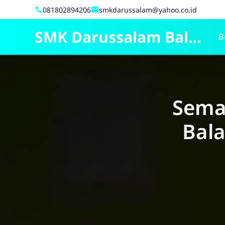
Skip to Content
081802894206
smkdarussalam@yahoo.co.id
SMK Darussalam Balapulang
B
Sema
Bala