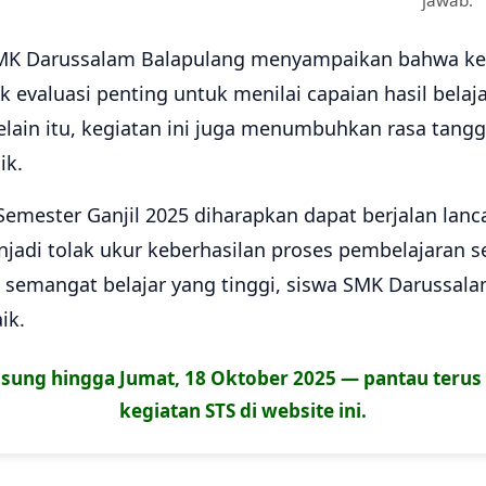
jawab.
SMK Darussalam Balapulang menyampaikan bahwa ke
evaluasi penting untuk menilai capaian hasil belajar
Selain itu, kegiatan ini juga menumbuhkan rasa tang
ik.
emester Ganjil 2025 diharapkan dapat berjalan lanca
enjadi tolak ukur keberhasilan proses pembelajaran 
 semangat belajar yang tinggi, siswa SMK Darussala
ik.
gsung hingga Jumat, 18 Oktober 2025 — pantau terus
kegiatan STS di website ini.