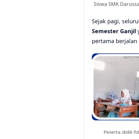
Siswa SMK Darussa
Sejak pagi, selu
Semester Ganjil
y
pertama berjalan 
Peserta didik f