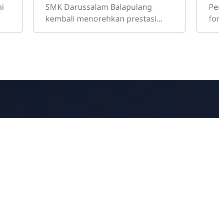
Ba
i
SMK Darussalam Balapulang
Pe
kembali menorehkan prestasi
fon
membanggakan dalam ajang
Lomba Kompetensi Siswa (LKS)
Teknik Audio Video Tingkat
Kabupaten
Menu Lainnya
Visi dan Misi
Jurusan
Ekstrakurikuler
Fasilitas