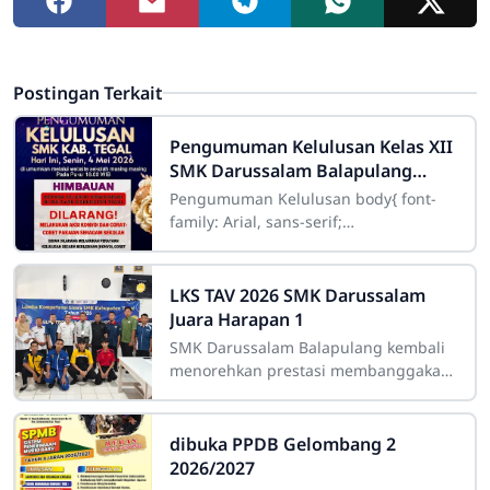
Postingan Terkait
Pengumuman Kelulusan Kelas XII
SMK Darussalam Balapulang
Tahun 2025/2026
Pengumuman Kelulusan body{ font-
family: Arial, sans-serif;
background:#ffffff; color:#333;
LKS TAV 2026 SMK Darussalam
Juara Harapan 1
SMK Darussalam Balapulang kembali
menorehkan prestasi membanggakan
dalam ajang Lomba Kompetensi Siswa
(LKS) Teknik Audio Video Tingkat
Kabupaten
dibuka PPDB Gelombang 2
2026/2027