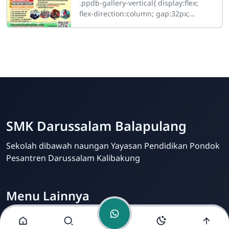
.ppdb-gallery-vertical{ display:flex;
flex-direction:column; gap:32px;
margin:25px 0; } .ppdb-item{
position:relative; overflow:hidden;
SMK Darussalam
Balapulang
Online
SMK Darussalam Balapulang
Sekolah dibawah naungan Yayasan Pendidikan Pondok
Pesantren Darussalam Kalibakung
Menu Lainnya
Visi dan Misi