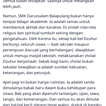
Semua sudah disiapkan saatnya untuk
melangkah
lebih jauh
.
Namun, SMK Darussalam Balapulang bukan hanya
tempat belajar akademik. Ia adalah taman untuk
membentuk akhlak dan karakter. Di sinilah nilai-nilai
religius dan spiritual tumbuh seiring dengan
pengetahuan. Oleh karena itu, setiap kali
bel Dzuhur
berbunyi
, seluruh siswa — baik laki-laki maupun
perempuan (kecuali yang berhalangan) diwajibkan
untuk menuju masjid sekolah,
melaksanakan sholat
Dzuhur berjamaah
. Sebab bagi kami, sholat bukan
sekadar kewajiban ia adalah sumber kekuatan,
ketenangan, dan petunjuk.
Apel pagi ini bukan hanya rutinitas. Ia adalah
tanda
dimulainya babak baru
dalam buku kehidupan para
siswa. Bab yang akan dipenuhi tantangan, ujian, tawa,
tangis, dan kemenangan. Dan semua itu akan dimulai
dari hal-hal kecil: datang tepat waktu, duduk di bangku