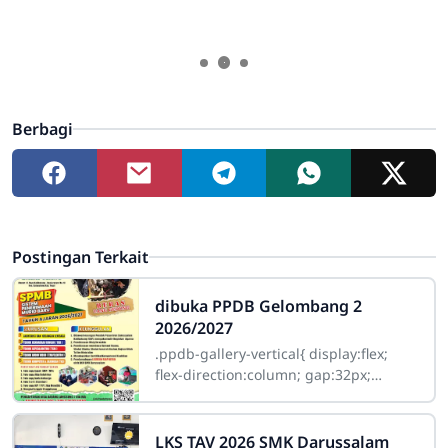
Berbagi
Postingan Terkait
dibuka PPDB Gelombang 2
2026/2027
.ppdb-gallery-vertical{ display:flex;
flex-direction:column; gap:32px;
margin:25px 0; } .ppdb-item{
position:relative; overflow:hidden;
LKS TAV 2026 SMK Darussalam