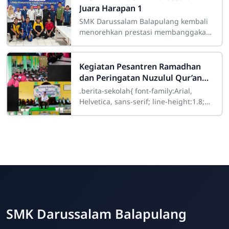
Juara Harapan 1
SMK Darussalam Balapulang kembali
menorehkan prestasi membanggakan
dalam ajang Lomba Kompetensi Siswa
(LKS) Teknik Audio Video Tingkat
Kabupaten
Kegiatan Pesantren Ramadhan
dan Peringatan Nuzulul Qur’an
SMK Darussalam Balapulang
.berita-sekolah{ font-family:Arial,
Tahun 1447 H
Helvetica, sans-serif; line-height:1.8;
font-size:17px; color:#333; } .berita-
sekolah
SMK Darussalam
Balapulang
Online
SMK Darussalam Balapulang