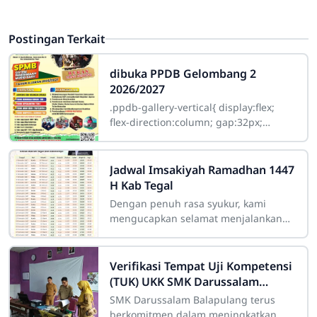
Postingan Terkait
dibuka PPDB Gelombang 2
2026/2027
.ppdb-gallery-vertical{ display:flex;
flex-direction:column; gap:32px;
margin:25px 0; } .ppdb-item{
position:relative; overflow:hidden;
Jadwal Imsakiyah Ramadhan 1447
H Kab Tegal
Dengan penuh rasa syukur, kami
mengucapkan selamat menjalankan
ibadah puasa Ramadhan 1447 Hijriyah
kepada seluruh siswa, dewan guru,
tenaga
Verifikasi Tempat Uji Kompetensi
(TUK) UKK SMK Darussalam
Balapulang Tahun 2026
SMK Darussalam Balapulang terus
berkomitmen dalam meningkatkan