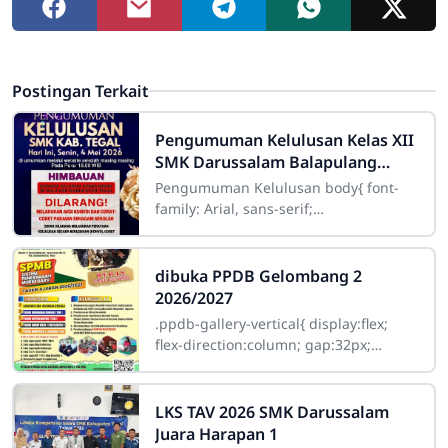
Postingan Terkait
Pengumuman Kelulusan Kelas XII
SMK Darussalam Balapulang
Tahun 2025/2026
Pengumuman Kelulusan body{ font-
family: Arial, sans-serif;
background:#ffffff; color:#333;
dibuka PPDB Gelombang 2
2026/2027
.ppdb-gallery-vertical{ display:flex;
flex-direction:column; gap:32px;
margin:25px 0; } .ppdb-item{
position:relative; overflow:hidden;
LKS TAV 2026 SMK Darussalam
Juara Harapan 1