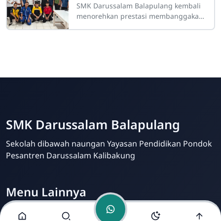
SMK Darussalam Balapulang kembali
menorehkan prestasi membanggakan
dalam ajang Lomba Kompetensi Siswa
(LKS) Teknik Audio Video Tingkat
Kabupaten
SMK Darussalam
Balapulang
Online
SMK Darussalam Balapulang
Sekolah dibawah naungan Yayasan Pendidikan Pondok
Pesantren Darussalam Kalibakung
Menu Lainnya
Visi dan Misi