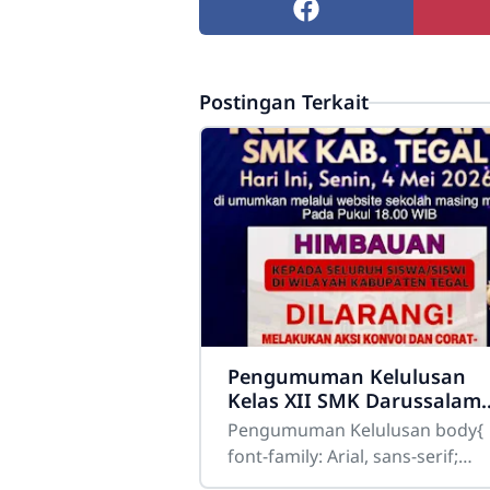
Postingan Terkait
Pengumuman Kelulusan
Kelas XII SMK Darussalam
Balapulang Tahun 2025/20
Pengumuman Kelulusan body{
font-family: Arial, sans-serif;
background:#ffffff; color:#333;