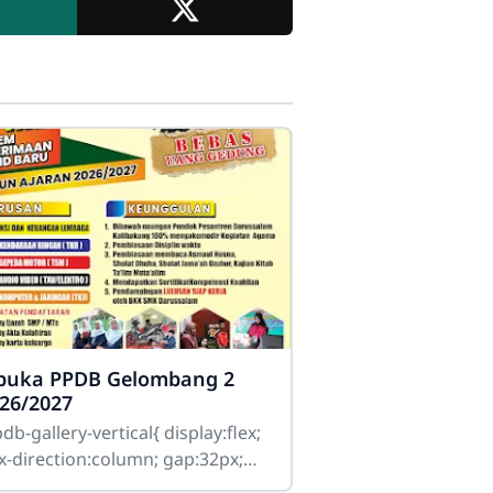
SMK Darussalam Balapulang
buka PPDB Gelombang 2
Online
26/2027
b-gallery-vertical{ display:flex;
-direction:column; gap:32px;
in:25px 0; } .ppdb-item{