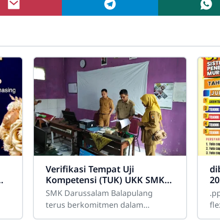
Verifikasi Tempat Uji
di
Kompetensi (TUK) UKK SMK
20
26
Darussalam Balapulang
SMK Darussalam Balapulang
.ppd
Tahun 2026
terus berkomitmen dalam
flex
meningkatkan mutu pendidikan
marg