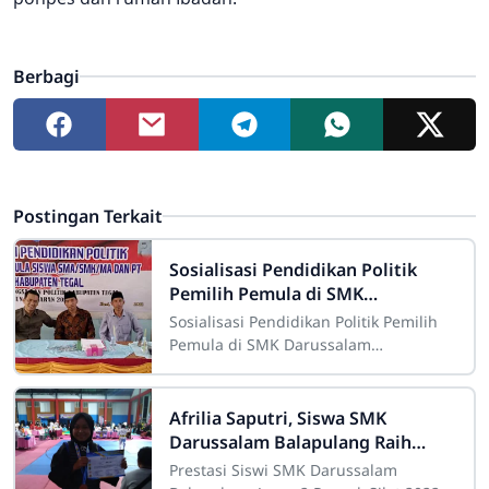
Berbagi
Postingan Terkait
Sosialisasi Pendidikan Politik
Pemilih Pemula di SMK
Darussalam Balapulang
Sosialisasi Pendidikan Politik Pemilih
Kabupaten Tegal
Pemula di SMK Darussalam
Balapulang
Afrilia Saputri, Siswa SMK
Darussalam Balapulang Raih
Juara 2 Pekalongan Pencak Silat
Prestasi Siswi SMK Darussalam