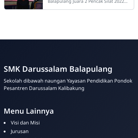
Open Championship se – Jawa
Balapulang Juara 2 Pencak Silat 2022
Bali
Balapulang, 6 Februari 2022 –
SMK Darussalam Balapulang
Sekolah dibawah naungan Yayasan Pendidikan Pondok
SMK Darussalam
Pesantren Darussalam Kalibakung
Balapulang
Online
Menu Lainnya
Visi dan Misi
Jurusan