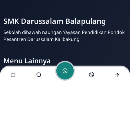
Balapulang
Online
SMK Darussalam Balapulang
Sekolah dibawah naungan Yayasan Pendidikan Pondok
Pesantren Darussalam Kalibakung
Menu Lainnya
Visi dan Misi
Jurusan
Ekstrakurikuler
Fasilitas
Alamat Kami
Jl. Raya Kalibakung, Kec. Balapulang, Kab. Tegal