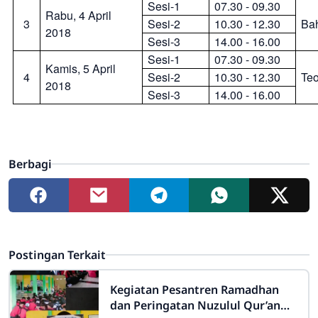
Sesi-1
07.30 - 09.30
Rabu,
4
April
3
Sesi-2
10.30 - 12.30
Bah
201
8
Sesi-3
14.00 - 16.00
Sesi-1
07.30 - 09.30
Kamis,
5
April
4
Sesi-2
10.30 - 12.30
Teo
201
8
Sesi-3
14.00 - 16.00
Berbagi
Postingan Terkait
Kegiatan Pesantren Ramadhan
dan Peringatan Nuzulul Qur’an