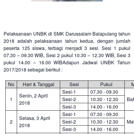
Pelaksanaan UNBK di SMK Darussalam Balapulang tahun
2018 adalah pelaksanaan tahun kedua, dengan jumlah
peserta 125 siswa, terbagi menjadi 3 sesi. Sesi 1 pukul
07.30 – 09.30 WIB, Sesi 2 pukul 10.30 – 12.30 WIB, Sesi 3
pukul 14.00 – 16.00 WIB
Adapun Jadwal UNBK Tahun
2017/2018 sebagai berikut :
No
Hari & Tanggal
Sesi
Pukul
M
Sesi-1
07.30 - 09.30
Senin,
2
April
1
Sesi-2
10.30 - 12.30
Ba
201
8
Sesi-3
14.00 - 16.00
Sesi-1
07.30 - 09.30
Selasa,
3
April
2
Sesi-2
10.30 - 12.30
Ma
201
8
Sesi-3
14.00 - 16.00