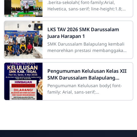
SMK Darussalam Balapulang
.berita-sekolah{ font-family:Arial,
Tahun 1447 H
Helvetica, sans-serif; line-height:1.8;
font-size:17px; color:#333; } .berita-
sekolah
LKS TAV 2026 SMK Darussalam
Juara Harapan 1
SMK Darussalam Balapulang kembali
menorehkan prestasi membanggakan
dalam ajang Lomba Kompetensi Siswa
(LKS) Teknik Audio Video Tingkat
Kabupaten
Pengumuman Kelulusan Kelas XII
SMK Darussalam Balapulang
Tahun 2025/2026
Pengumuman Kelulusan body{ font-
family: Arial, sans-serif;
background:#ffffff; color:#333;
SMK Darussalam