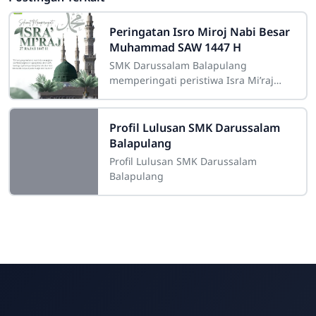
Peringatan Isro Miroj Nabi Besar
Muhammad SAW 1447 H
SMK Darussalam Balapulang
memperingati peristiwa Isra Mi’raj
Nabi Besar Muhammad SAW sebagai
momentum penting dalam sejarah
Islam yang sarat dengan
Profil Lulusan SMK Darussalam
Balapulang
Profil Lulusan SMK Darussalam
Balapulang