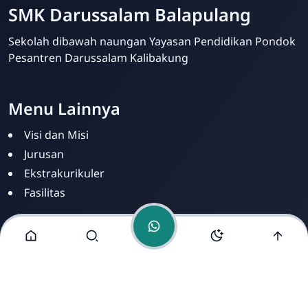
SMK Darussalam Balapulang
Sekolah dibawah naungan Yayasan Pendidikan Pondok
SMK Darussalam
Pesantren Darussalam Kalibakung
Balapulang
Online
Menu Lainnya
Visi dan Misi
Jurusan
Ekstrakurikuler
Fasilitas
Alamat Kami
Jl. Raya Kalibakung, Kec. Balapulang, Kab. Tegal