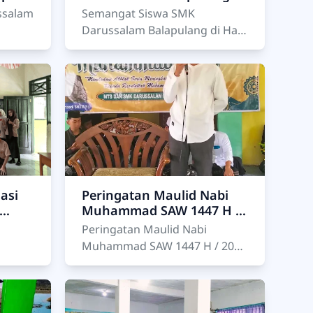
Hari Pertama STS
ssalam
Semangat Siswa SMK
Semester Ganjil 2025
Darussalam Balapulang di Hari
Pertama STS Semester Ganjil
2025 Balapulang, 13 Oktober
imuti
2025 STS Semester G…
asi
Peringatan Maulid Nabi
Muhammad SAW 1447 H /
ang
2025 di SMK Darussalam
Peringatan Maulid Nabi
Balapulang
Muhammad SAW 1447 H / 2025
Dalam rangka memperingati
mat
Maulid Nabi Muhammad SAW
ssalam
Tahun 1447 H / 2025, SMK