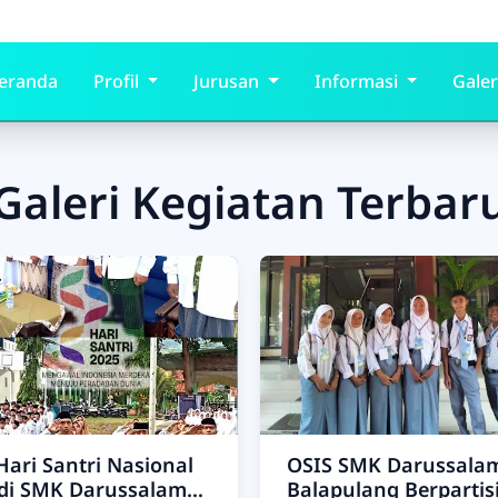
eranda
Profil
Jurusan
Informasi
Galer
Galeri Kegiatan Terbar
Hari Santri Nasional
OSIS SMK Darussala
 di SMK Darussalam
Balapulang Berpartis