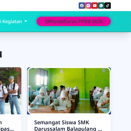
i Kegiatan
Pendaftaran PPDB 2026
u
m
Semangat Siswa SMK
ipasi
Darussalam Balapulang di