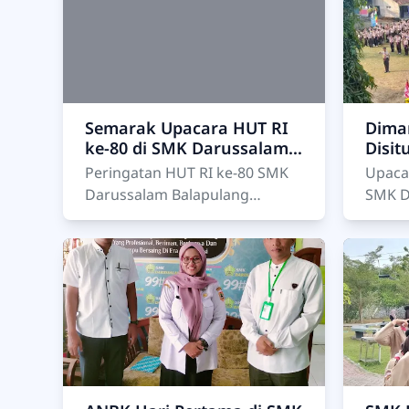
melak
Semarak Upacara HUT RI
Diman
ke-80 di SMK Darussalam
Disi
Balapulang: Bersatu,
Berm
Peringatan HUT RI ke-80 SMK
Upaca
Berdaulat, Rakyat
Pram
Darussalam Balapulang
SMK D
Sejahtera, Indonesia Maju
Bala
Peringatan HUT RI ke-80 SMK
Upaca
Darussalam Balapulang: Wujud
Darus
Syukur dan Sem…
2