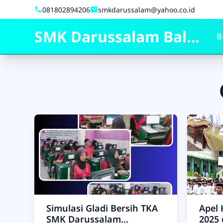
Skip to Content
081802894206
smkdarussalam@yahoo.co.id
SMK Darussalam Balapulang
B
Simulasi Gladi Bersih TKA
Apel 
SMK Darussalam
2025