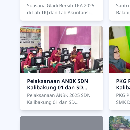
Balapulang berlangsung
Balap
Suasana Gladi Bersih TKA 2025
Santr
di Lab TKJ dan Lab
Menj
di Lab TKJ dan Lab Akuntansi
Balap
Akuntansi
SMK Darussalam Balapulang
Apel H
Balapulang, 29–30 Oktober
Balap
2025 — SMK Darussalam
— Dal
Balapul…
pe…
Pelaksanaan ANBK SDN
PKG 
Kalibakung 01 dan SD
Kali
Darussalam Kalibakung di
Daru
Pelaksanaan ANBK 2025 SDN
PKG P
Lab Komputer SMK
Kalibakung 01 dan SD
SMK D
Darussalam Balapulang
Darussalam Kalibakung di Lab
SMK D
Komputer SMK Darussalam
beker
Balapulang Kabupaten Tegal …
Puske