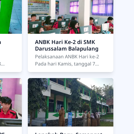
Daru…
h
ANBK Hari Ke-2 di SMK
Darussalam Balapulang
Pelaksanaan ANBK Hari ke-2
Pada hari Kamis, tanggal 7
Agustus 2025, SMK
pagi
Darussalam Balapulang telah
 pagi,
melaksanakan Asesmen
Nasiona…