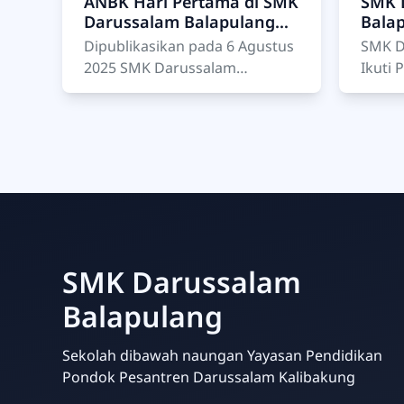
ANBK Hari Pertama di SMK
SMK 
Darussalam Balapulang
Balap
Berjalan Lancar dan
Perk
Dipublikasikan pada 6 Agustus
SMK D
Penuh Semangat
Kart
2025 SMK Darussalam
Ikuti
Balapulang m…
Karti
Tegal, 
Darus
mengi
SMK Darussalam
Balapulang
Sekolah dibawah naungan Yayasan Pendidikan
Pondok Pesantren Darussalam Kalibakung