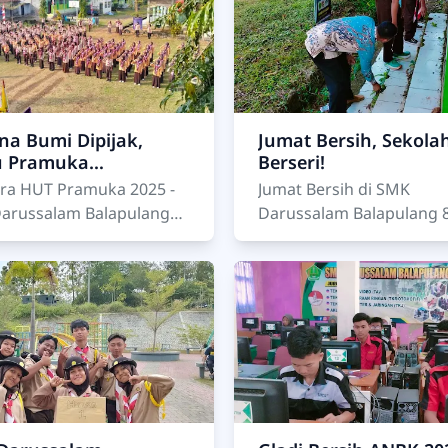
sanakan …
Balapulang…
a Bumi Dipijak,
Jumat Bersih, Sekola
tu Pramuka
Berseri!
anfaat — HUT
ra HUT Pramuka 2025 -
Jumat Bersih di SMK
uka SMK Darussalam
arussalam Balapulang
Darussalam Balapulang 8
pulang 2025
ra HUT Pramuka SMK
Agustus 2025 – Suasana di SMK
salam Balapulang Tahun
Darussalam Balapulang 
025 Balapula…
ini terasa berbeda. Sejak
seluruh siswa,…