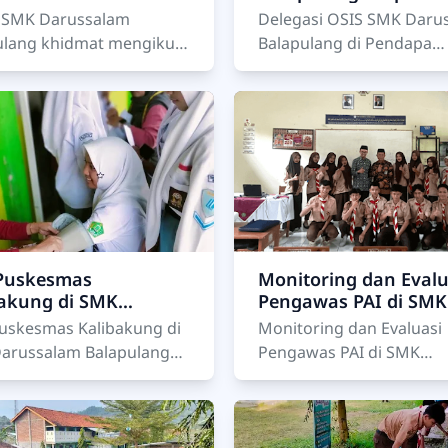
ulang: Santri Siap
dalam Festival OSIS
i SMK Darussalam
Delegasi OSIS SMK Daru
adi Penerus Bangsa
Kabupaten Tegal
ulang khidmat mengikuti
Balapulang di Pendapa
2025/2026
ari Santri Nasional 2025
Amangkurat, Slawi. Slawi, 16
ulang, 22 Oktober 2025
Oktober 2025 — Suasana
am suasana khidmat dan
penuh semangat menyel
Festiv…
Puskesmas
Monitoring dan Evalu
bakung di SMK
Pengawas PAI di SMK
ssalam Balapulang
Darussalam Balapul
uskesmas Kalibakung di
Monitoring dan Evaluasi
arussalam Balapulang
Pengawas PAI di SMK
arussalam Balapulang
Darussalam Balapulang
ja sama dengan
Balapulang – Hari ini, Ju
smas Kalibakung
(19/09/2025) , SMK Daru